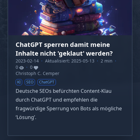
ChatGPT sperren damit meine
Inhalte nicht 'geklaut' werden?
2023-02-14
·
Aktualisiert: 2025-05-13
·
2 min
·
0
·
0
Christoph C. Cemper
KI
SEO
ChatGPT
Deutsche SEOs befürchten Content-Klau
durch ChatGPT und empfehlen die
fragwürdige Sperrung von Bots als mögliche
‘Lösung’.