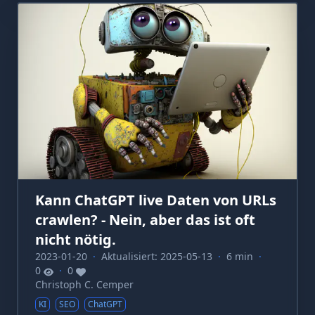
Kann ChatGPT live Daten von URLs
crawlen? - Nein, aber das ist oft
nicht nötig.
2023-01-20
·
Aktualisiert: 2025-05-13
·
6 min
·
0
·
0
Christoph C. Cemper
KI
SEO
ChatGPT