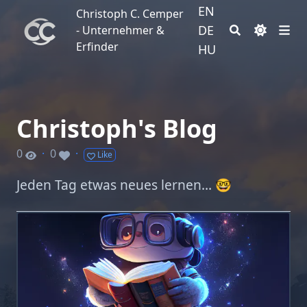
EN
Christoph C. Cemper - Unternehmer & Erfinder
Christoph C. Cemper
DE
- Unternehmer &
Erfinder
HU
Christoph's Blog
0
·
0
·
Like
Jeden Tag etwas neues lernen… 🤓